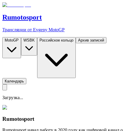
Rumotosport
Трансляции от Evgeny MotoGP
MotoGP
WSBK
Российское кольцо
Архив записей
Календарь
Загрузка...
Rumotosport
Rumotosport начал работу в 2020 году как цифровой канал о