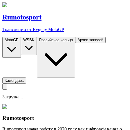
Rumotosport
Трансляции от Evgeny MotoGP
MotoGP
WSBK
Российское кольцо
Архив записей
Календарь
Загрузка...
Rumotosport
Rumotosport начал работу в 2020 году как цифровой канал о